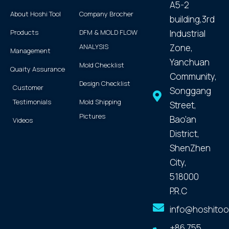
A5-2
About Hoshi Tool
Company Brocher
building,3rd
Products
DFM & MOLD FLOW
Industrial
ANALYSIS
Zone,
Management
Yanchuan
Mold Checklist
Quaity Assurance
Community,
Design Checklist
Customer
Songgang
Testimonials
Mold Shipping
Street,
Pictures
Bao'an
Videos
District,
ShenZhen
City,
518000
P.R.C
info@hoshitoo
+86 755